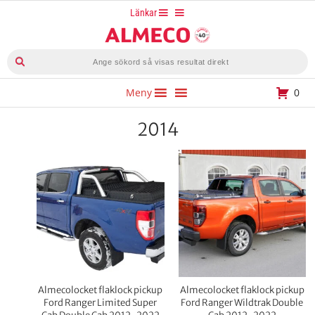
Hoppa
Länkar
till
innehåll
Produktsökning
Meny
0
2014
Prisintervall:
Prisintervall:
24200 kr
27900 kr
till
till
25200 kr
28900 kr
Almecolocket flaklock pickup
Almecolocket flaklock pickup
Ford Ranger Limited Super
Ford Ranger Wildtrak Double