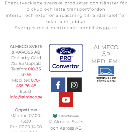
Egenutvecklade svenska produkter och tjänster för
pickup och lätta transportfordon
Interiör och exteriör anpassning till ändamålet för
bilar som jobbar
Sveriges mest meriterade kranbilsbyggare
ALMECO SVETS
ALMECO
& KAROSS AB
ÄR
Forkarby Gård
MEDLEM I
755 93 Uppsala
Telefon:
018-33
F
Y
I
40 55
Mobiltel:
070-
a
o
n
438 76 48
c
u
s
Epost:
e
t
t
info@almeco.se
b
u
a
Öppettider
o
b
g
Mån-tor: 07:00-
o
e
r
16:30
© Almeco Svets
k
a
Fre: 07:00-14:00
och Kaross AB