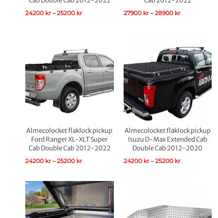
Cab Double Cab 2012-2022
Cab 2012-2022
24200
kr
–
25200
kr
27900
kr
–
28900
kr
Prisintervall:
Prisintervall:
24200 kr
24200 kr
till
till
25200 kr
25200 kr
Almecolocket flaklock pickup
Almecolocket flaklock pickup
Ford Ranger XL-XLT Super
Isuzu D-Max Extended Cab
Cab Double Cab 2012-2022
Double Cab 2012-2020
24200
kr
–
25200
kr
24200
kr
–
25200
kr
Prisintervall:
11700 kr
till
13300 kr