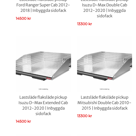
Ford Ranger Super Cab 2012-
Isuzu D-Max Double Cab
2018 | Inbyggda sidofack
2012-2020 | Inbyggda
sidofack
14500
kr
13300
kr
Lastsläde flaksläde pickup
Lastsläde flaksläde pickup
Isuzu D-Max Extended Cab
Mitsubishi Double Cab 2010-
2012-2020 | Inbyggda
2015 | Inbyggda sidofack
sidofack
13300
kr
14500
kr