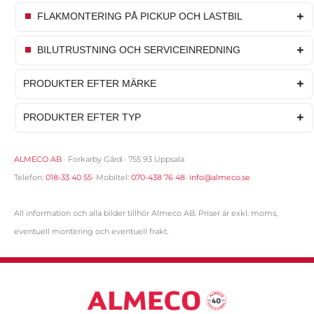
FLAKMONTERING PÅ PICKUP OCH LASTBIL
BILUTRUSTNING OCH SERVICEINREDNING
PRODUKTER EFTER MÄRKE
PRODUKTER EFTER TYP
ALMECO AB
· Forkarby Gård · 755 93 Uppsala
Telefon:
018-33 40 55
· Mobiltel:
070-438 76 48
·
info@almeco.se
All information och alla bilder tillhör Almeco AB. Priser är exkl. moms,
eventuell montering och eventuell frakt.