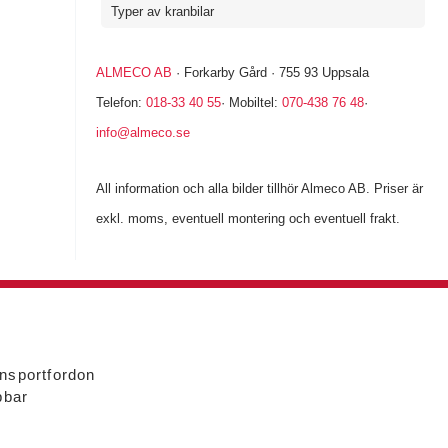
Typer av kranbilar
ALMECO AB
· Forkarby Gård · 755 93 Uppsala
Telefon:
018-33 40 55
· Mobiltel:
070-438 76 48
·
info@almeco.se
All information och alla bilder tillhör Almeco AB. Priser är
exkl. moms, eventuell montering och eventuell frakt.
ansportfordon
bbar