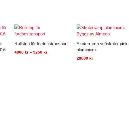
Prisintervall:
4800 kr
till
5250 kr
ör
Rollstop för fordonstransport
Skoterramp snöskoter pick
016-
aluminium
4800
kr
–
5250
kr
28000
kr