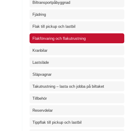
Biltransportpåbyggnad
Fjädring
Flak till pickup och lastbil
Flakförvaring och flakutrustning
Kranbilar
Lastsläde
Släpvagnar
Takutrustning – lasta och jobba på biltaket
Tillbehör
Reservdelar
Tippflak till pickup och lastbil