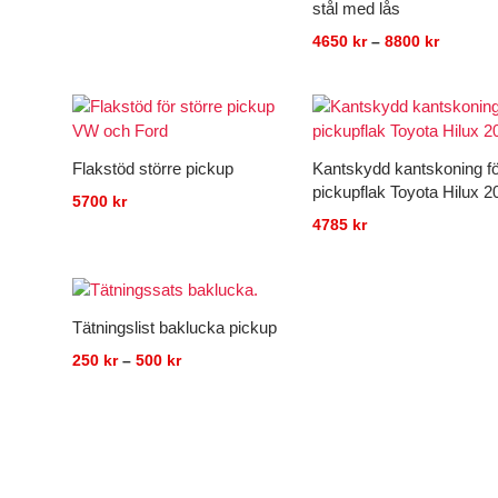
stål med lås
4650
kr
–
8800
kr
Flakstöd större pickup
Kantskydd kantskoning f
pickupflak Toyota Hilux 2
5700
kr
4785
kr
Prisintervall:
250 kr
till
Tätningslist baklucka pickup
500 kr
250
kr
–
500
kr