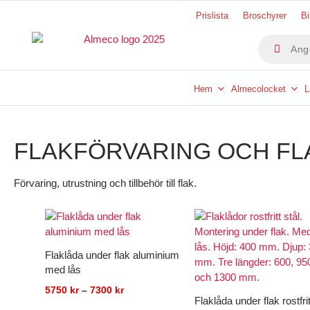
Hoppa
Prislista
Broschyrer
Bi
till
Produktsök
innehåll
Hem
Almecolocket
L
FLAKFÖRVARING OCH F
Förvaring, utrustning och tillbehör till flak.
Prisintervall:
Prisinte
5750 kr
4650 kr
till
till
7300 kr
8800 kr
Flaklåda under flak aluminium
med lås
5750
kr
–
7300
kr
Flaklåda under flak rostfrit