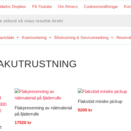
ldarkiv Dropbox
På Youtube
Om Almeco
Cookiesinställningar
Kon
ning
astsläde
Kranmontering
Bilutrustning & Serviceinredning
Reservde
LAKUTRUSTNING
rvall:
Flakstöd mindre pickup
Flakpresenning av nätmaterial
5200
kr
på fjäderrulle
17520
kr
t