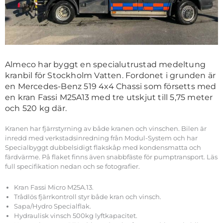
Almeco har byggt en specialutrustad medeltung
kranbil för Stockholm Vatten. Fordonet i grunden är
en Mercedes-Benz 519 4x4 Chassi som försetts med
en kran Fassi M25A13 med tre utskjut till 5,75 meter
och 520 kg där.
Kranen har fjärrstyrning av både kranen och vinschen. Bilen är
inredd med verkstadsinredning från Modul-System och har
Specialbyggt dubbelsidigt flakskåp med kondensmatta och
färdvärme. På flaket finns även snabbfäste för pumptransport. Läs
full specifikation nedan och se fotografier.
Kran Fassi Micro M25A.13.
Trådlös fjärrkontroll styr både kran och vinsch.
Sapa/Hydro Specialflak.
Hydraulisk vinsch 500kg lyftkapacitet.