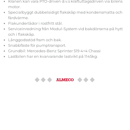
Kranen kan vara PTO-driven d.v.s kraftuttagsdriven via bilens
motor.
Specialbyggt dubbelsidigt flakskåp med kondensmatta och
färdvärme.
Flakunderlådor i rostfritt stål.
Serviceinredning från Modul-System vid bakdörrarna på hytt
och i flakskåp.
Långgodsstöd fram och bak.
Snabbfäste för pumptransport.
Grundbil: Mercedes-Benz Sprinter 519 4×4 Chassi
Lastbilen har en kvarvarande lastvikt på 1145kg.