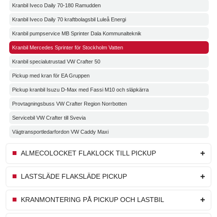
Kranbil Iveco Daily 70-180 Ramudden
Kranbil Iveco Daily 70 kraftbolagsbil Luleå Energi
Kranbil pumpservice MB Sprinter Dala Kommunalteknik
Kranbil Mercedes Sprinter för Stockholm Vatten
Kranbil specialutrustad VW Crafter 50
Pickup med kran för EA Gruppen
Pickup kranbil Isuzu D-Max med Fassi M10 och släpkärra
Provtagningsbuss VW Crafter Region Norrbotten
Servicebil VW Crafter till Svevia
Vägtransportledarfordon VW Caddy Maxi
ALMECOLOCKET FLAKLOCK TILL PICKUP
LASTSLÄDE FLAKSLÄDE PICKUP
KRANMONTERING PÅ PICKUP OCH LASTBIL