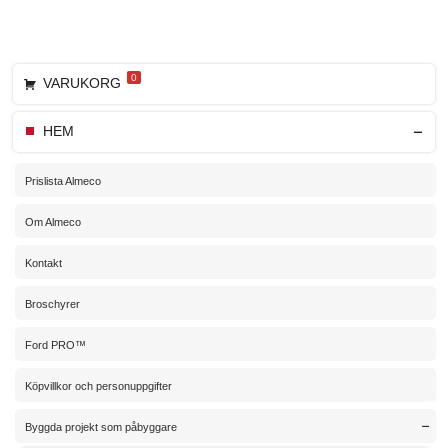
0
VARUKORG
HEM
Prislista Almeco
Om Almeco
Kontakt
Broschyrer
Ford PRO™
Köpvillkor och personuppgifter
Byggda projekt som påbyggare