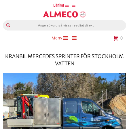
Hoppa
Länkar
till
innehåll
Produktsökning
Meny
0
KRANBIL MERCEDES SPRINTER FÖR STOCKHOLM
VATTEN