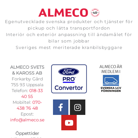
Egenutvecklade svenska produkter och tjänster för
pickup och lätta transportfordon
Interiör och exteriör anpassning till ändamålet för
bilar som jobbar
Sveriges mest meriterade kranbilsbyggare
ALMECO ÄR
ALMECO SVETS
MEDLEM I
& KAROSS AB
Forkarby Gård
755 93 Uppsala
Telefon:
018-33
F
Y
I
40 55
Mobiltel:
070-
a
o
n
438 76 48
c
u
s
Epost:
e
t
t
info@almeco.se
b
u
a
Öppettider
o
b
g