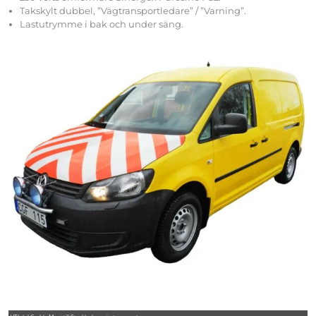
Takskylt dubbel, ”Vägtransportledare” / ”Varning”.
Lastutrymme i bak och under säng.