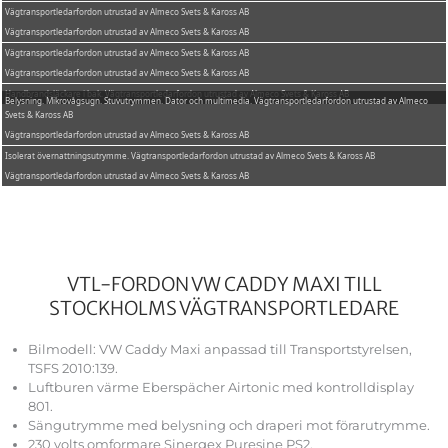
Vägtransportledarfordon utrustad av Almeco Svets & Kaross AB
Vägtransportledarfordon utrustad av Almeco Svets & Kaross AB
Vägtransportledarfordon utrustad av Almeco Svets & Kaross AB
Vägtransportledarfordon utrustad av Almeco Svets & Kaross AB
Handbrandsläckare i bak. Vägtransportledarfordon utrustad av Almeco Svets & Kaross AB
Belysning. Mikrovågsugn. Stuvutrymmen. Dator och multimedia. Vägtransportledarfordon utrustad av Almeco
Svets & Kaross AB
Vägtransportledarfordon utrustad av Almeco Svets & Kaross AB
Isolerat övernattningsutrymme. Vägtransportledarfordon utrustad av Almeco Svets & Kaross AB
Vägtransportledarfordon utrustad av Almeco Svets & Kaross AB
VTL-FORDON VW CADDY MAXI TILL
STOCKHOLMS VÄGTRANSPORT­LEDARE​
Bilmodell: VW Caddy Maxi anpassad till Transportstyrelsen,
TSFS 2010:139.
Luftburen värme Eberspächer Airtonic med kontrolldisplay
801.
Sängutrymme med belysning och draperi mot förarutrymme.
230 volts omformare Sinergex Puresine PS2.