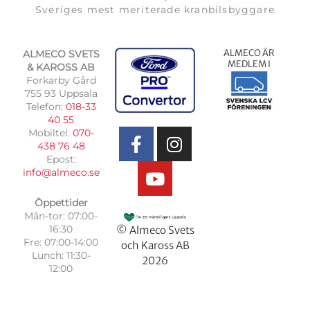
Sveriges mest meriterade kranbilsbyggare
ALMECO ÄR
ALMECO SVETS
MEDLEM I
& KAROSS AB
Forkarby Gård
755 93 Uppsala
Telefon:
018-33
F
Y
I
40 55
Mobiltel:
070-
a
o
n
438 76 48
c
u
s
Epost:
e
t
t
info@almeco.se
b
u
a
Öppettider
o
b
g
Mån-tor: 07:00-
o
e
r
16:30
© Almeco Svets
k
a
Fre: 07:00-14:00
och Kaross AB
-
m
Lunch: 11:30-
2026
12:00
f