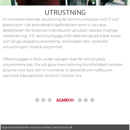
UTRUSTNING
Vi monterar teknisk utrustning för kommunikation och IT och
precis som i de brandledningsfordonen som vi utrustar.
Beställaren får fordonet individuellt utrustat i största möjliga
utsträckning. VTL-bilarna byggs helt oberoende på både korta
och långa skåpbilsvarianterna. Skillnaden blir i plats för
utrustningen i bakre utrymmet.
Oftast bygger vi fack under sängen bak för att utnyttja
utrymmena bra. För att göra övernattning komfortabelt isoleras
bilarna mot kyla och vi monterar in dieseldriven luftburen
värmare Eberspächer Airtonic D2 eller D4.
Vägtransportledarfordon utrustad av Almeco Svets & Kaross AB