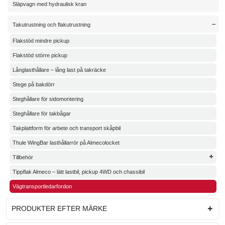
Släpvagn med hydraulisk kran
Takutrustning och flakutrustning
Flakstöd mindre pickup
Flakstöd större pickup
Långlasthållare – lång last på takräcke
Stege på bakdörr
Steghållare för sidomontering
Steghållare för takbågar
Takplattform för arbete och transport skåpbil
Thule WingBar lasthållarrör på Almecolocket
Tillbehör
Tippflak Almeco – lätt lastbil, pickup 4WD och chassibil
Vägtransportledarfordon
PRODUKTER EFTER MÄRKE