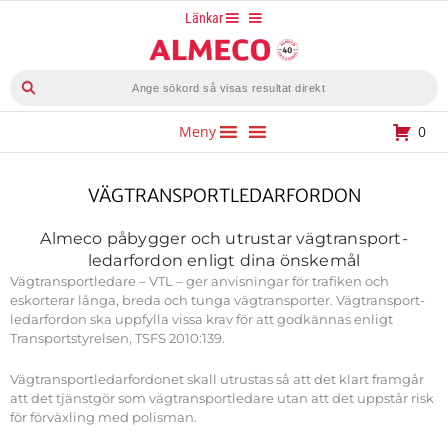
Hoppa
Länkar
till
innehåll
Produktsökning
Meny
0
VÄGTRANSPORTLEDARFORDON
Almeco påbygger och utrustar vägtransport­
ledarfordon enligt dina önskemål
Vägtransportledare – VTL – ger anvisningar för trafiken och
eskorterar långa, breda och tunga vägtransporter. Vägtransport­
ledarfordon ska uppfylla vissa krav för att godkännas enligt
Transportstyrelsen, TSFS 2010:139.
Vägtransport­ledar­fordonet skall utrustas så att det klart framgår
att det tjänstgör som vägtransport­ledare utan att det uppstår risk
för förväxling med polisman.