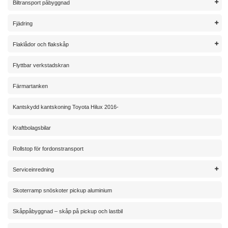
Biltransport påbyggnad
Fjädring
Flaklådor och flakskåp
Flyttbar verkstadskran
Färmartanken
Kantskydd kantskoning Toyota Hilux 2016-
Kraftbolagsbilar
Rollstop för fordonstransport
Serviceinredning
Skoterramp snöskoter pickup aluminium
Skåppåbyggnad – skåp på pickup och lastbil