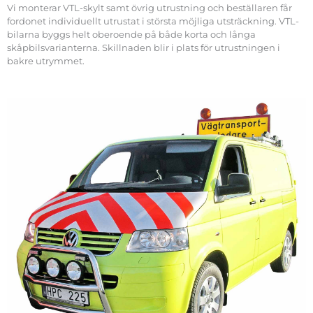
Vi monterar VTL-skylt samt övrig utrustning och beställaren får
fordonet individuellt utrustat i största möjliga utsträckning. VTL-
bilarna byggs helt oberoende på både korta och långa
skåpbilsvarianterna. Skillnaden blir i plats för utrustningen i
bakre utrymmet.