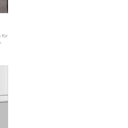
 för
.