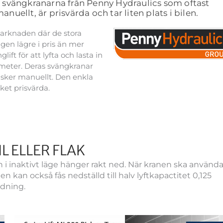
va svängkranarna från Penny Hydraulics som oftast
nuellt, är prisvärda och tar liten plats i bilen.
marknaden där de stora
gen lägre i pris än mer
ft för att lyfta och lasta in
nmeter. Deras svängkranar
n sker manuellt. Den enkla
ket prisvärda.
L ELLER FLAK
i inaktivt läge hänger rakt ned. När kranen ska använd
 kan också fås nedställd till halv lyftkapactitet 0,125
ndning.