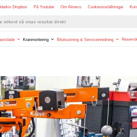
ldarkiv Dropbox
På Youtube
Om Almeco
Cookiesinställningar
Kon
ökning
Reservde
astsläde
Kranmontering
Bilutrustning & Serviceinredning