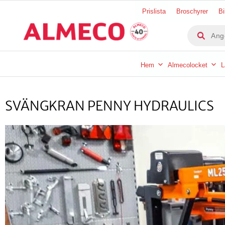
Hoppa
Prislista
Broschyrer
Bi
till
Produkts
innehåll
Hem
Almecolocket
L
SVÄNGKRAN PENNY HYDRAULICS