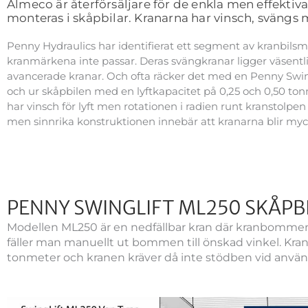
Almeco är återförsäljare för de enkla men effekti
monteras i skåpbilar. Kranarna har vinsch, svängs ma
Penny Hydraulics har identifierat ett segment av kranbils
kranmärkena inte passar. Deras svängkranar ligger väsentli
avancerade kranar. Och ofta räcker det med en Penny Swingli
och ur skåpbilen med en lyftkapacitet på 0,25 och 0,50 to
har vinsch för lyft men rotationen i radien runt kranstolpe
men sinnrika konstruktionen innebär att kranarna blir myc
PENNY SWINGLIFT ML250 SKÅPBI
Modellen ML250 är en nedfällbar kran där kranbommen 
fäller man manuellt ut bommen till önskad vinkel. Kranen
tonmeter och kranen kräver då inte stödben vid anvä