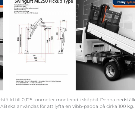
ställd till 0,125 tonmeter monterad i skåpbil. Denna nedstäl
PEAB ska användas för att lyfta en vibb-padda på cirka 100 kg.