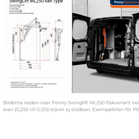
Bilderna nedan visar Penny Swinglift ML250 flakvariant ned
kran (0,250 till 0,125) kräver ej stödben. Exempelbilen för 