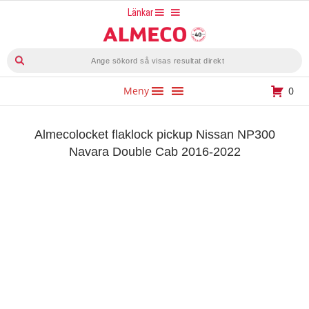
Hoppa
Länkar
till
innehåll
Produktsökning
Meny
0
Almecolocket flaklock pickup Nissan NP300
Navara Double Cab 2016-2022