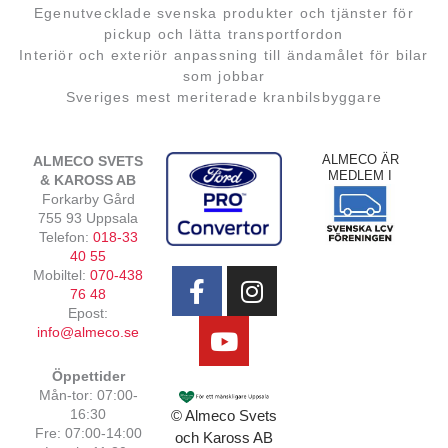
Egenutvecklade svenska produkter och tjänster för
pickup och lätta transportfordon
Interiör och exteriör anpassning till ändamålet för bilar
som jobbar
Sveriges mest meriterade kranbilsbyggare
ALMECO ÄR
ALMECO SVETS
MEDLEM I
& KAROSS AB
Forkarby Gård
755 93 Uppsala
Telefon:
018-33
F
Y
I
40 55
Mobiltel:
070-438
a
o
n
76 48
c
u
s
Epost:
e
t
t
info@almeco.se
b
u
a
Öppettider
o
b
g
Mån-tor: 07:00-
o
e
r
16:30
© Almeco Svets
k
a
Fre: 07:00-14:00
och Kaross AB