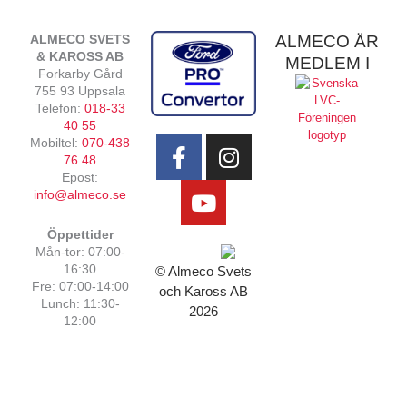
ALMECO SVETS
ALMECO ÄR
& KAROSS AB
MEDLEM I
Forkarby Gård
755 93 Uppsala
Telefon:
018-33
F
Y
I
40 55
Mobiltel:
070-438
a
o
n
76 48
c
u
s
Epost:
e
t
t
info@almeco.se
b
u
a
Öppettider
o
b
g
Mån-tor: 07:00-
o
e
r
16:30
© Almeco Svets
k
a
Fre: 07:00-14:00
och Kaross AB
-
m
Lunch: 11:30-
2026
12:00
f