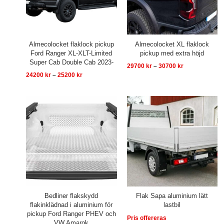
Almecolocket flaklock pickup
Almecolocket XL flaklock
Ford Ranger XL-XLT-Limited
pickup med extra höjd
Super Cab Double Cab 2023-
29700
kr
–
30700
kr
24200
kr
–
25200
kr
Prisintervall:
8500 kr
till
9000 kr
Bedliner flakskydd
Flak Sapa aluminium lätt
flakinklädnad i aluminium för
lastbil
pickup Ford Ranger PHEV och
Pris offereras
VW Amarok