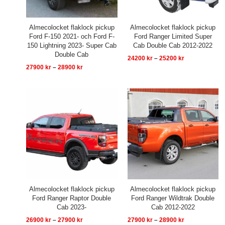
Almecolocket flaklock pickup
Almecolocket flaklock pickup
Ford F-150 2021- och Ford F-
Ford Ranger Limited Super
150 Lightning 2023- Super Cab
Cab Double Cab 2012-2022
Double Cab
24200
kr
–
25200
kr
27900
kr
–
28900
kr
Prisintervall:
Prisintervall:
26900 kr
27900 kr
till
till
27900 kr
28900 kr
Almecolocket flaklock pickup
Almecolocket flaklock pickup
Ford Ranger Raptor Double
Ford Ranger Wildtrak Double
Cab 2023-
Cab 2012-2022
26900
kr
–
27900
kr
27900
kr
–
28900
kr