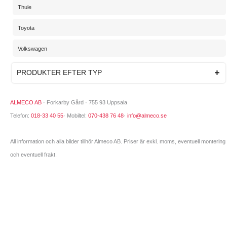
Thule
Toyota
Volkswagen
PRODUKTER EFTER TYP
ALMECO AB
· Forkarby Gård · 755 93 Uppsala
Telefon:
018-33 40 55
· Mobiltel:
070-438 76 48
·
info@almeco.se
All information och alla bilder tillhör Almeco AB. Priser är exkl. moms, eventuell montering
och eventuell frakt.