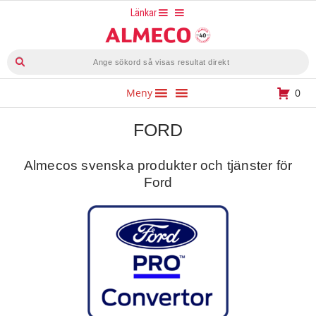
Hoppa
Länkar
till
innehåll
Produktsökning
Meny
0
FORD
Almecos svenska produkter och tjänster för
Ford