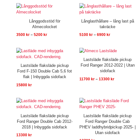
Prisintervall:
Prisintervall:
3500 kr
5100 kr
till
till
5200 kr
6900 kr
Långgodsstöd för
Långlasthållare – lång last på
Almecolocket
takräcke
3500
kr
–
5200
kr
5100
kr
–
6900
kr
Prisintervall:
11700 kr
till
Lastsläde flaksläde pickup
13300 kr
Ford Ranger 2012-2022 | Utan
Lastsläde flaksläde pickup
sidofack
Ford F-150 Double Cab 5,6 fot
flak | Inbyggda sidofack
11700
kr
–
13300
kr
15800
kr
Lastsläde flaksläde pickup
Lastsläde flaksläde pickup
Ford Ranger Double Cab 2012-
Ford Ranger Double Cab
2018 | Inbyggda sidofack
PHEV laddhybridpickup 2025- |
Utan sidofack
13300
kr