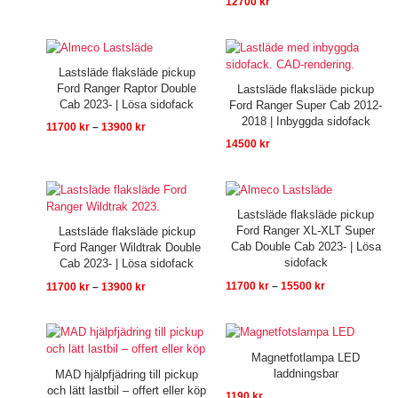
12700
kr
Prisintervall:
11700 kr
till
Lastsläde flaksläde pickup
13900 kr
Ford Ranger Raptor Double
Lastsläde flaksläde pickup
Cab 2023- | Lösa sidofack
Ford Ranger Super Cab 2012-
2018 | Inbyggda sidofack
11700
kr
–
13900
kr
14500
kr
Prisintervall:
Prisintervall:
11700 kr
11700 kr
till
till
Lastsläde flaksläde pickup
13900 kr
15500 kr
Ford Ranger XL-XLT Super
Lastsläde flaksläde pickup
Cab Double Cab 2023- | Lösa
Ford Ranger Wildtrak Double
sidofack
Cab 2023- | Lösa sidofack
11700
kr
–
15500
kr
11700
kr
–
13900
kr
Magnetfotlampa LED
laddningsbar
MAD hjälpfjädring till pickup
och lätt lastbil – offert eller köp
1190
kr