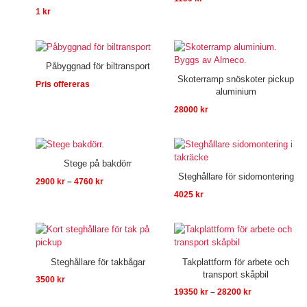
1
kr
Påbyggnad för biltransport
Skoterramp snöskoter pickup
Pris offereras
aluminium
28000
kr
Prisintervall:
2900 kr
till
Stege på bakdörr
4760 kr
Steghållare för sidomontering
2900
kr
–
4760
kr
4025
kr
Prisintervall:
19350 kr
till
28200 kr
Steghållare för takbågar
Takplattform för arbete och
transport skåpbil
3500
kr
19350
kr
–
28200
kr