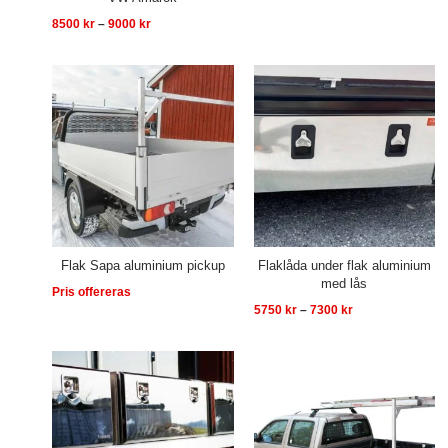
8500
kr
–
9000
kr
Prisintervall:
5750 kr
till
7300 kr
Flak Sapa aluminium pickup
Flaklåda under flak aluminium
med lås
Pris offereras
5750
kr
–
7300
kr
Prisintervall:
4650 kr
till
8800 kr