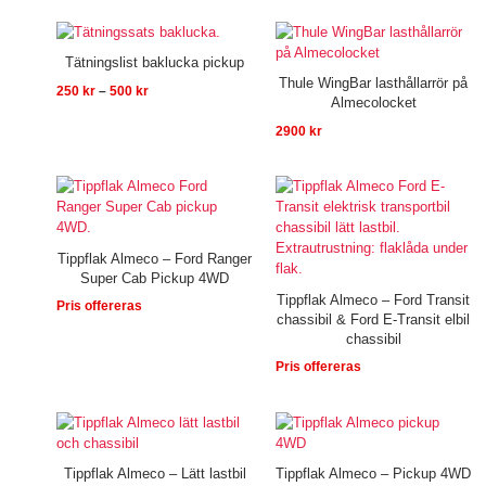
Prisintervall:
250 kr
till
Tätningslist baklucka pickup
500 kr
Thule WingBar lasthållarrör på
250
kr
–
500
kr
Almecolocket
2900
kr
Tippflak Almeco – Ford Ranger
Super Cab Pickup 4WD
Tippflak Almeco – Ford Transit
Pris offereras
chassibil & Ford E-Transit elbil
chassibil
Pris offereras
Tippflak Almeco – Lätt lastbil
Tippflak Almeco – Pickup 4WD