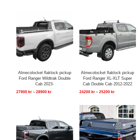
Prisintervall:
Prisintervall:
27900 kr
24200 kr
till
till
28900 kr
25200 kr
Almecolocket flaklock pickup
Almecolocket flaklock pickup
Ford Ranger Wildtrak Double
Ford Ranger XL-XLT Super
Cab 2023-
Cab Double Cab 2012-2022
27900
kr
–
28900
kr
24200
kr
–
25200
kr
Prisintervall:
Prisintervall:
24200 kr
29700 kr
till
till
25200 kr
30700 kr