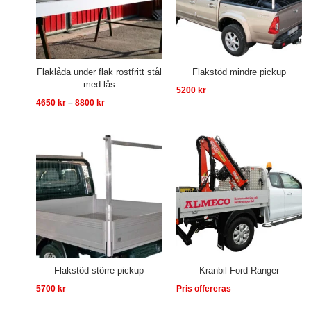
Flaklåda under flak rostfritt stål
Flakstöd mindre pickup
med lås
5200
kr
4650
kr
–
8800
kr
Flakstöd större pickup
Kranbil Ford Ranger
5700
kr
Pris offereras