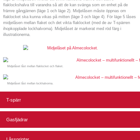
flaklockshalva till varandra så att de kan svänga som en enhet på de
främre gångjärnen (läge 1 och läge 2). Midjelåsen måste öppnas om
flaklocket ska kunna vikas på mitten (läge 3 och läge 4). För läge 5 låses
midjelåsen mellan flaket och det vikta flaklocket (med de av T-spärren
ihopkopplade lockhalvorna). Midjelåset är markerat med röd färg i
illustrationerna.
Midjelåset låst mellan flaklocket och flaket.
Midjelåset låst mellan lockhalvorna.
T-spärr
Gasfjädrar
Låssprintar