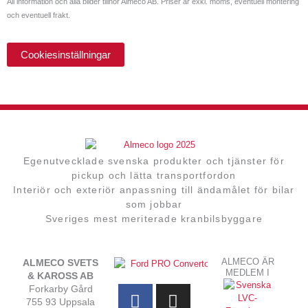
All information och alla bilder tillhör Almeco AB. Priser är exkl. moms, eventuell montering
och eventuell frakt.
Cookiesinställningar
Egenutvecklade svenska produkter och tjänster för
pickup och lätta transportfordon
Interiör och exteriör anpassning till ändamålet för bilar
som jobbar
Sveriges mest meriterade kranbilsbyggare
ALMECO ÄR
ALMECO SVETS
MEDLEM I
F
Y
I
& KAROSS AB
Forkarby Gård
a
o
n
755 93 Uppsala