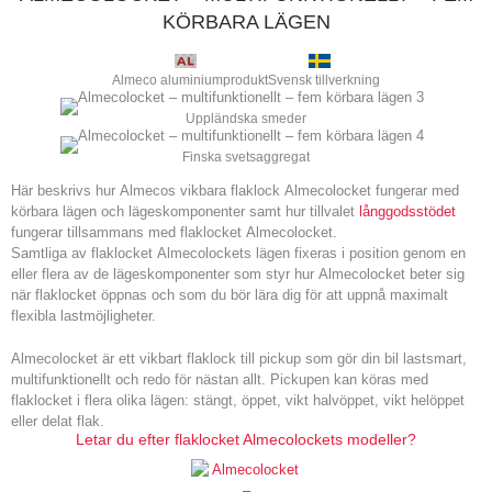
KÖRBARA LÄGEN
Almeco aluminiumprodukt
Svensk tillverkning
Uppländska smeder
Finska svetsaggregat
Här beskrivs hur Almecos vikbara flaklock Almecolocket fungerar med
körbara lägen och lägeskomponenter samt hur tillvalet
långgodsstödet
fungerar tillsammans med flaklocket Almecolocket.
Samtliga av flaklocket Almecolockets lägen fixeras i position genom en
eller flera av de lägeskomponenter som styr hur Almecolocket beter sig
när flaklocket öppnas och som du bör lära dig för att uppnå maximalt
flexibla lastmöjligheter.
Almecolocket är ett vikbart flaklock till pickup som gör din bil lastsmart,
multi­funk­tionellt och redo för nästan allt. Pickupen kan köras med
flaklocket i flera olika lägen: stängt, öppet, vikt halvöppet, vikt helöppet
eller delat flak.
Letar du efter flaklocket Almecolockets modeller?