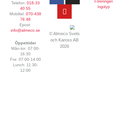
c
u
s
Telefon:
018-33
e
t
t
40 55
Mobiltel:
070-438
b
u
a
76 48
o
b
g
Epost:
o
e
r
info@almeco.se
© Almeco Svets
k
a
och Kaross AB
Öppettider
-
m
2026
Mån-tor: 07:00-
f
16:30
Fre: 07:00-14:00
Lunch: 11:30-
12:00