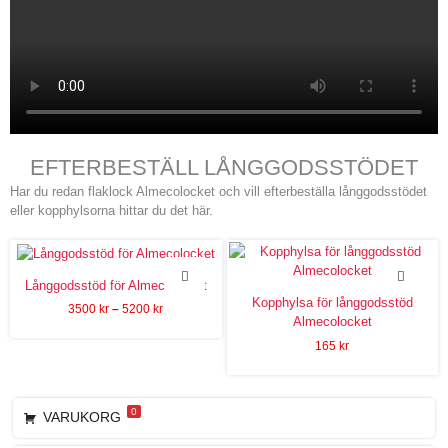
EFTERBESTÄLL LÅNGGODSSTÖDET
Har du redan flaklock Almecolocket och vill efterbeställa långgodsstödet
eller kopphylsorna hittar du det här.
Prisintervall:
3500 kr
till
Långgodsstöd för Almecolocket
5200 kr
Kopphylsa för långgodsstöd
3500
kr
–
5200
kr
Almecolocket
165
kr
0
VARUKORG