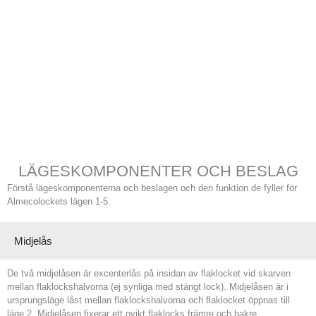
LÄGESKOMPONENTER OCH BESLAG
Förstå lägeskomponenterna och beslagen och den funktion de fyller för
Almecolockets lägen 1-5.
Midjelås
De två midjelåsen är excenterlås på insidan av flaklocket vid skarven
mellan flaklockshalvorna (ej synliga med stängt lock). Midjelåsen är i
ursprungsläge låst mellan flaklockshalvorna och flaklocket öppnas till
läge 2. Midjelåsen fixerar ett ovikt flaklocks främre och bakre