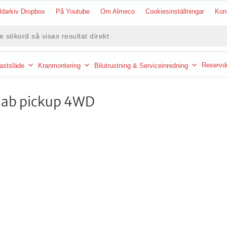
ldarkiv Dropbox
På Youtube
Om Almeco
Cookiesinställningar
Kon
ökning
Reservde
astsläde
Kranmontering
Bilutrustning & Serviceinredning
-Cab pickup 4WD