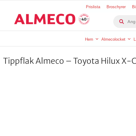
Hoppa
Prislista
Broschyrer
Bi
till
Produkts
innehåll
Hem
Almecolocket
L
Tippflak Almeco – Toyota Hilux X