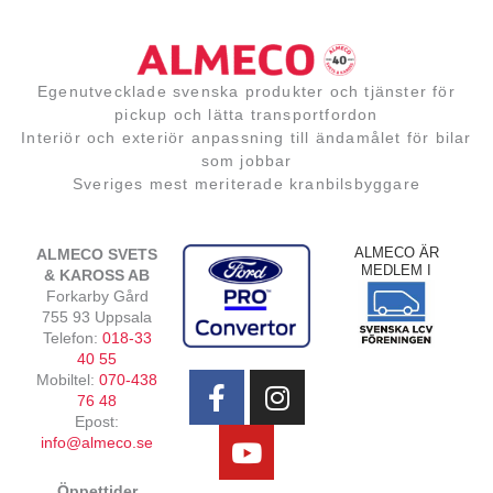
Egenutvecklade svenska produkter och tjänster för
pickup och lätta transportfordon
Interiör och exteriör anpassning till ändamålet för bilar
som jobbar
Sveriges mest meriterade kranbilsbyggare
ALMECO ÄR
ALMECO SVETS
MEDLEM I
& KAROSS AB
Forkarby Gård
755 93 Uppsala
Telefon:
018-33
F
Y
I
40 55
Mobiltel:
070-438
a
o
n
76 48
c
u
s
Epost:
e
t
t
info@almeco.se
b
u
a
Öppettider