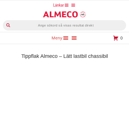
Hoppa
Länkar
till
innehåll
Produktsökning
Meny
0
Tippflak Almeco – Lätt lastbil chassibil