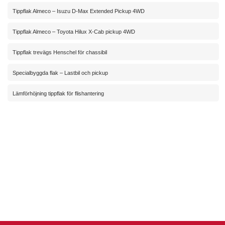
Tippflak Almeco – Isuzu D-Max Extended Pickup 4WD
Tippflak Almeco – Toyota Hilux X-Cab pickup 4WD
Tippflak trevägs Henschel för chassibil
Specialbyggda flak – Lastbil och pickup
Lämförhöjning tippflak för flishantering