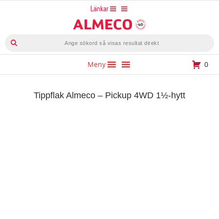
Hoppa
Länkar
till
innehåll
Produktsökning
Meny
0
Tippflak Almeco – Pickup 4WD 1½-hytt