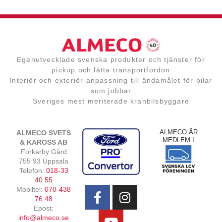
Egenutvecklade svenska produkter och tjänster för
pickup och lätta transportfordon
Interiör och exteriör anpassning till ändamålet för bilar
som jobbar
Sveriges mest meriterade kranbilsbyggare
ALMECO ÄR
ALMECO SVETS
MEDLEM I
& KAROSS AB
Forkarby Gård
755 93 Uppsala
Telefon:
018-33
F
Y
I
40 55
Mobiltel:
070-438
a
o
n
76 48
c
u
s
Epost:
e
t
t
info@almeco.se