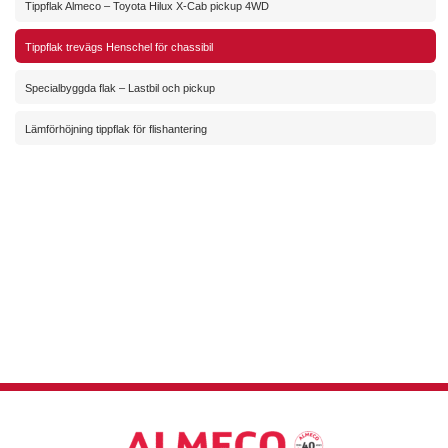
Tippflak Almeco – Toyota Hilux X-Cab pickup 4WD
Tippflak trevägs Henschel för chassibil
Specialbyggda flak – Lastbil och pickup
Lämförhöjning tippflak för flishantering