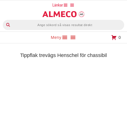
Hoppa
Länkar
till
innehåll
Produktsökning
Meny
0
Tippflak trevägs Henschel för chassibil