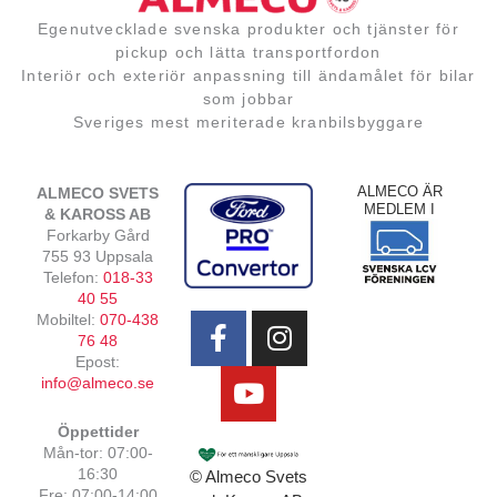
Egenutvecklade svenska produkter och tjänster för
pickup och lätta transportfordon
Interiör och exteriör anpassning till ändamålet för bilar
som jobbar
Sveriges mest meriterade kranbilsbyggare
ALMECO ÄR
ALMECO SVETS
MEDLEM I
& KAROSS AB
Forkarby Gård
755 93 Uppsala
Telefon:
018-33
F
Y
I
40 55
Mobiltel:
070-438
a
o
n
76 48
c
u
s
Epost:
e
t
t
info@almeco.se
b
u
a
Öppettider
o
b
g
Mån-tor: 07:00-
o
e
r
16:30
© Almeco Svets
k
a
Fre: 07:00-14:00