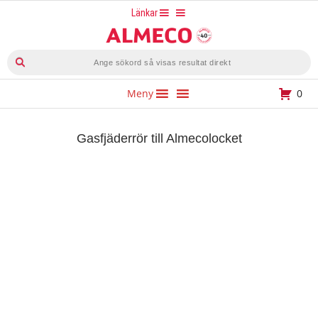
Hoppa
Länkar
till
innehåll
Produktsökning
Meny
0
Gasfjäderrör till Almecolocket