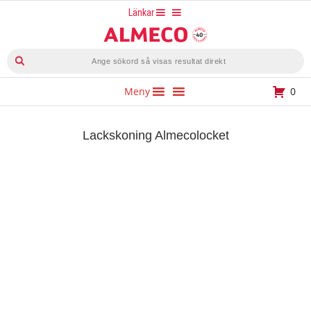
Hoppa
Länkar
till
innehåll
Produktsökning
Meny
0
Lackskoning Almecolocket